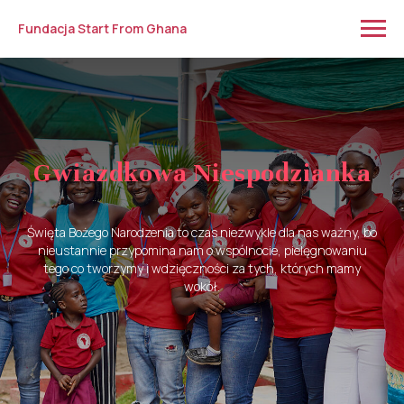
Fundacja Start From Ghana
Gwiazdkowa Niespodzianka
Święta Bożego Narodzenia to czas niezwykle dla nas ważny, bo
nieustannie przypomina nam o wspólnocie, pielęgnowaniu
tego co tworzymy i wdzięczności za tych, których mamy
wokół.