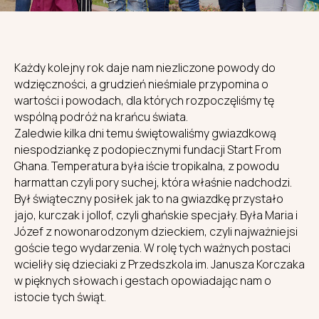
Każdy kolejny rok daje nam niezliczone powody do
wdzięczności, a grudzień nieśmiale przypomina o
wartości i powodach, dla których rozpoczęliśmy tę
wspólną podróż na krańcu świata.
Zaledwie kilka dni temu świętowaliśmy gwiazdkową
niespodziankę z podopiecznymi fundacji Start From
Ghana. Temperatura była iście tropikalna, z powodu
harmattan czyli pory suchej, która właśnie nadchodzi.
Był świąteczny posiłek jak to na gwiazdkę przystało
jajo, kurczak i jollof, czyli ghańskie specjały. Była Maria i
Józef z nowonarodzonym dzieckiem, czyli najważniejsi
goście tego wydarzenia. W rolę tych ważnych postaci
wcieliły się dzieciaki z Przedszkola im. Janusza Korczaka
w pięknych słowach i gestach opowiadając nam o
istocie tych świąt.