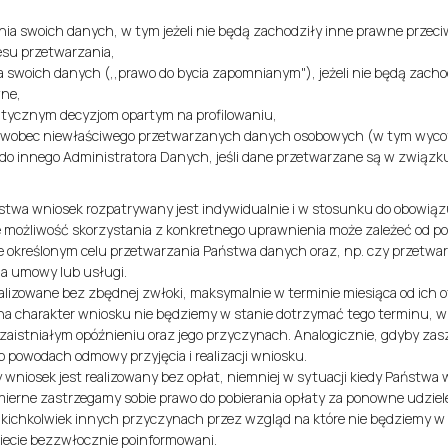
enia swoich danych, w tym jeżeli nie będą zachodziły inne prawne przec
esu przetwarzania,
 swoich danych (,,prawo do bycia zapomnianym"), jeżeli nie będą zacho
wne,
tycznym decyzjom opartym na profilowaniu,
u wobec niewłaściwego przetwarzanych danych osobowych (w tym wycof
 do innego Administratora Danych, jeśli dane przetwarzane są w związk
stwa wniosek rozpatrywany jest indywidualnie i w stosunku do obowią
 możliwość skorzystania z konkretnego uprawnienia może zależeć od p
e określonym celu przetwarzania Państwa danych oraz, np. czy przetwar
a umowy lub usługi.
lizowane bez zbędnej zwłoki, maksymalnie w terminie miesiąca od ich o
 na charakter wniosku nie będziemy w stanie dotrzymać tego terminu, w 
aistniałym opóźnieniu oraz jego przyczynach. Analogicznie, gdyby zaszł
 powodach odmowy przyjęcia i realizacji wniosku.
 wniosek jest realizowany bez opłat, niemniej w sytuacji kiedy Państwa 
erne zastrzegamy sobie prawo do pobierania opłaty za ponowne udzielen
jakichkolwiek innych przyczynach przez wzgląd na które nie będziemy w 
ecie bezzwłocznie poinformowani.