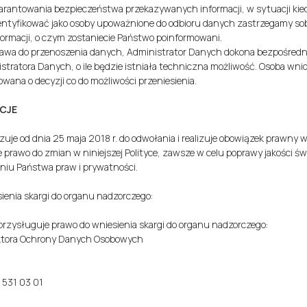
rantowania bezpieczeństwa przekazywanych informacji, w sytuacji kie
ntyfikować jako osoby upoważnione do odbioru danych zastrzegamy so
ormacji, o czym zostaniecie Państwo poinformowani.
prawa do przenoszenia danych, Administrator Danych dokona bezpośredn
tratora Danych, o ile będzie istniała techniczna możliwość. Osoba wnios
wana o decyzji co do możliwości przeniesienia.
CJE
zuje od dnia 25 maja 2018 r. do odwołania i realizuje obowiązek prawny wy
prawo do zmian w niniejszej Polityce, zawsze w celu poprawy jakości ś
iu Państwa praw i prywatności.
sienia skargi do organu nadzorczego:
ysługuje prawo do wniesienia skargi do organu nadzorczego:
ektora Ochrony Danych Osobowych
2 531 03 01