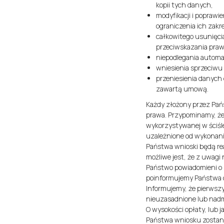
kopii tych danych,
modyfikacji i poprawi
ograniczenia ich zakr
całkowitego usunięcia
przeciwskazania pra
niepodlegania automa
wniesienia sprzeciw
przeniesienia danych
zawartą umową.
Każdy złożony przez Pań
prawa. Przypominamy, że
wykorzystywanej w ściśl
uzależnione od wykonani
Państwa wnioski będą rea
możliwe jest, że z uwagi
Państwo powiadomieni o z
poinformujemy Państwa o
Informujemy, że pierwszy
nieuzasadnione lub nadmi
O wysokości opłaty, lub 
Państwa wniosku zostani