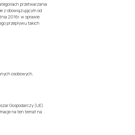
kategoriach przetwarzania
ie z obowiązującym od
nia 2016r. w sprawie
ego przepływu takich
danych osobowych,
szar Gospodarczy (UE).
ormacje na ten temat na