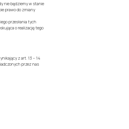
dy nie będziemy w stanie
bie prawo do zmiany
iego przesłania tych
kująca o realizację tego
nikający z art. 13 – 14
wiadczonych przez nas