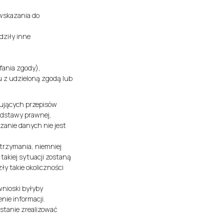
iwskazania do
dziły inne
ania zgody),
u z udzieloną zgodą lub
zujących przepisów
odstawy prawnej,
zanie danych nie jest
trzymania, niemniej
takiej sytuacji zostaną
y takie okoliczności
wnioski byłyby
ie informacji.
stanie zrealizować