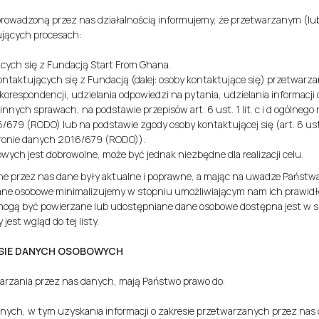
prowadzoną przez nas działalnością informujemy, że przetwarzanym (l
jących procesach:
cych się z Fundacją Start From Ghana.
taktujących się z Fundacją (dalej: osoby kontaktujące się) przetwarza
korespondencji, udzielania odpowiedzi na pytania, udzielania informacji
nnych sprawach, na podstawie przepisów art. 6 ust. 1 lit. c i d ogólnego
679 (RODO) lub na podstawie zgody osoby kontaktującej się (art. 6 ust. 
ronie danych 2016/679 (RODO)).
ych jest dobrowolne, może być jednak niezbędne dla realizacji celu.
ane przez nas dane były aktualne i poprawne, a mając na uwadze Państ
ane osobowe minimalizujemy w stopniu umożliwiającym nam ich prawidł
mogą być powierzane lub udostępniane dane osobowe dostępna jest w sie
est wgląd do tej listy.
SIE DANYCH OSOBOWYCH
arzania przez nas danych, mają Państwo prawo do:
nych, w tym uzyskania informacji o zakresie przetwarzanych przez nas