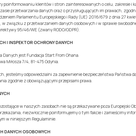
y poinformowaniu klientów i stron zainteresowanych o celu, zakresie i 
zasie przetwarzania danych oraz o przysługujących im prawach, zgodn
dzeniem Parlamentu Europejskiego i Rady (UE) 2016/679 z dnia 27 kwiet
h, w związku z przetwarzaniem danych osobowych i w sprawie swobodn
 dyrektywy 95/46/WE (zwany RODO/GDPR).
CH I INSPEKTOR OCHRONY DANYCH
 Danych jest Fundacja Start From Ghana.
ława Miłosza 7/4, 81-475 Gdynia.
ch, jesteśmy odpowiedzialni za zapewnienie bezpieczeństwa Państwa 
nia zgodnie z obowiązującymi przepisami prawa.
NYCH
zostające w naszych zasobach nie są przekazywane poza Europejski Ob
o przekazania, niezwłocznie poinformujemy o tym fakcie i zamieścimy inf
tym w niniejszym Regulaminie.
YCH DANYCH OSOBOWYCH