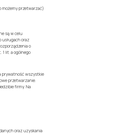
ub możemy przetwarzać)
ne są w celu
 o usługach oraz
 rozporządzenia o
1 lit. a ogólnego
wa prywatność wszystkie
owe przetwarzanie.
dzibie firmy. Na
 danych oraz uzyskania