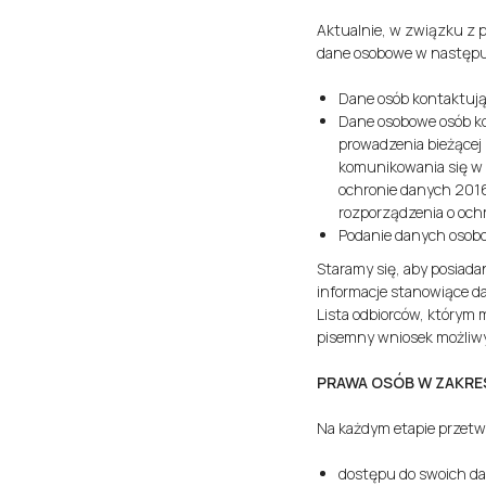
Aktualnie, w związku z 
dane osobowe w następu
Dane osób kontaktują
Dane osobowe osób kon
prowadzenia bieżącej 
komunikowania się w i
ochronie danych 2016/
rozporządzenia o och
Podanie danych osobow
Staramy się, aby posiad
informacje stanowiące d
Lista odbiorców, którym 
pisemny wniosek możliwy j
PRAWA OSÓB W ZAKRE
Na każdym etapie przetw
dostępu do swoich da