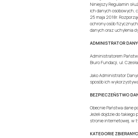
Niniejszy Regulamin służ
ich danych osobowych, c
25 maja 2018r. Rozporzą
ochrony osób fizycznyc
danych oraz uchylenia
ADMINISTRATOR DANY
Administratorem Państwa
Biuro Fundacji, ul. Czes
Jako Administrator Dany
sposób ich wykorzystywa
BEZPIECZEŃSTWO DA
Obecnie Państwa dane po
Jeżeli dojdzie do takieg
stronie internetowej, w 
KATEGORIE ZBIERAN