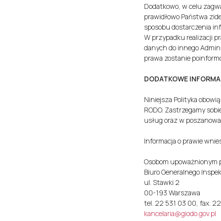
Dodatkowo, w celu zagwa
prawidłowo Państwa zide
sposobu dostarczenia inf
W przypadku realizacji 
danych do innego Adminis
prawa zostanie poinformo
DODATKOWE INFORMA
Niniejsza Polityka obowią
RODO. Zastrzegamy sobie 
usług oraz w poszanowan
Informacja o prawie wnie
Osobom upoważnionym prz
Biuro Generalnego Insp
ul. Stawki 2
00-193 Warszawa
tel. 22 531 03 00, fax. 2
kancelaria@giodo.gov.pl