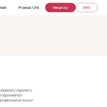
takt
Przekaż 1,5%
Wesprzyj
ENG
kładaliśmy i będziemy
e odpowiednich
 projektowania nowych